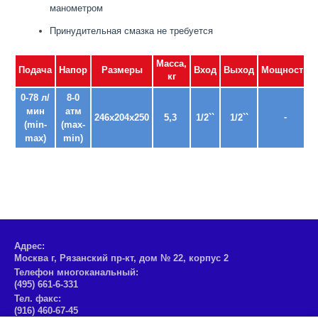
манометром
Принудительная смазка не требуется
Масса,
Подача
Напор
Размеры
Вход
Выход
Мощность
кг
0-78 л/
8-0
мин
атм
-
246x204x250
5,3
1/2``
1/2``
(min-
(max-
max)
min)
Адрес:
Москва г, Рязанский пр-кт, дом № 22, корпус 2
Телефон многоканальный:
(495) 661-6-331
Тел. факс:
(916) 460-67-45